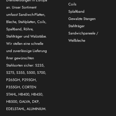
Dienstleistungen in Europa
Coils
an. Unser Sortiment
Splaltband
umfasst Sandiwch-Platten,
Gewalzte Stangen
Bleche, Stahlplatten, Coils,
Stahlträger
Spaltband, Röhre,
Sandwichpaneele /
Stahlträger und Walzstäbe.
Wellbleche
Wir stellen eine schnelle
und zuverlässige Lieferung
Ihrer gewünschten
Stahlsorten sicher: S235,
S275, S355, S500, S700,
P265GH, P295GH,
P355GH, CORTEN
STAHL, HB400, HB450,
HB500, GALVA, DKP,
EDELSTAHL, ALUMINIUM.