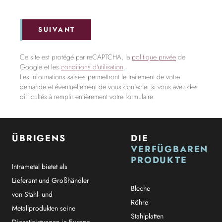
SUIVANT
Ce site est protégé par reCAPTCHA, la
politique privée
de
Google et les
conditions d'utilisation
.
Les informations saisies permettront le traitement de votre
demande et éventuellement de vous contacter si vous avez des
difficultés à remplir entièrement votre formulaire.
ÜBRIGENS
DIE
VERFÜGBAREN
PRODUKTE
Intrametal bietet als
Lieferant und Großhändler
Bleche
von Stahl- und
Röhre
Metallprodukten seine
Stahlplatten