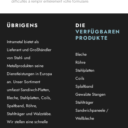
difficultés à remplir entièrement votre formulaire.
ÜBRIGENS
DIE
VERFÜGBAREN
PRODUKTE
Intrametal bietet als
Lieferant und Großhändler
Bleche
von Stahl- und
Röhre
Metallprodukten seine
Stahlplatten
Dienstleistungen in Europa
Coils
an. Unser Sortiment
Splaltband
umfasst Sandiwch-Platten,
Gewalzte Stangen
Bleche, Stahlplatten, Coils,
Stahlträger
Spaltband, Röhre,
Sandwichpaneele /
Stahlträger und Walzstäbe.
Wellbleche
Wir stellen eine schnelle