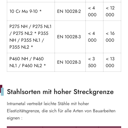
< 4
< 12
10 Cr Mo 9-10 *
EN 10028-2
000
000
P275 NH / P275 NL1
/ P275 NL2 * P355
< 4
< 16
EN 10028-3
NH / P355 NL1 /
000
000
P355 NL2 *
P460 NH / P460
< 3
< 13
EN 10028-3
NL1 / P460 NL2 *
500
000
Stahlsorten mit hoher Streckgrenze
Intrametal vertreibt leichte Stähle mit hoher
Elastizitätsgrenze, die sich für alle Arten von Bauarbeiten
eignen :