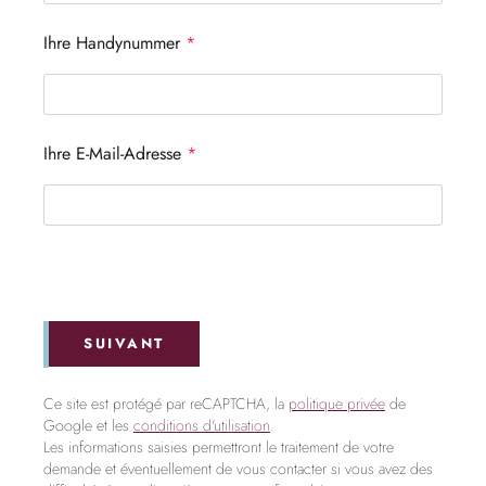
Ihre Handynummer
*
Ihre E-Mail-Adresse
*
SUIVANT
Ce site est protégé par reCAPTCHA, la
politique privée
de
Google et les
conditions d'utilisation
.
Les informations saisies permettront le traitement de votre
demande et éventuellement de vous contacter si vous avez des