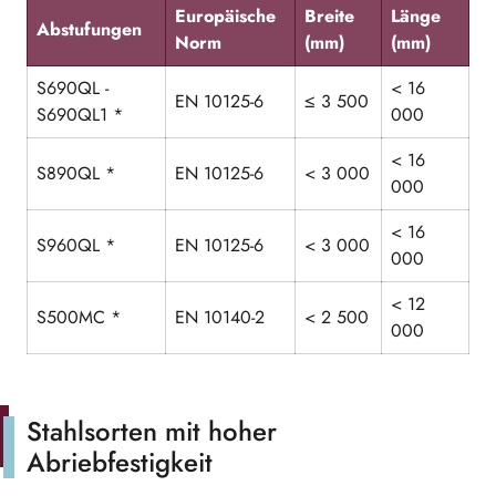
Europäische
Breite
Länge
Abstufungen
Norm
(mm)
(mm)
S690QL -
< 16
EN 10125-6
≤ 3 500
S690QL1 *
000
< 16
S890QL *
EN 10125-6
< 3 000
000
< 16
S960QL *
EN 10125-6
< 3 000
000
< 12
S500MC *
EN 10140-2
< 2 500
000
Stahlsorten mit hoher
Abriebfestigkeit