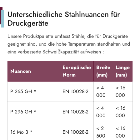
Unterschiedliche Stahlnuancen für
Druckgeräte
Unsere Produktpalette umfasst Stähle, die für Druckgeräte
geeignet sind, und die hohe Temperaturen standhalten und
eine verbesserte Schweißkapazität aufweisen :
Europäische
Breite
Länge
Nuancen
Norm
(mm)
(mm)
< 4
< 16
P 265 GH *
EN 10028-2
000
000
< 4
< 16
P 295 GH *
EN 10028-2
000
000
< 2
< 16
16 Mo 3 *
EN 10028-2
500
000