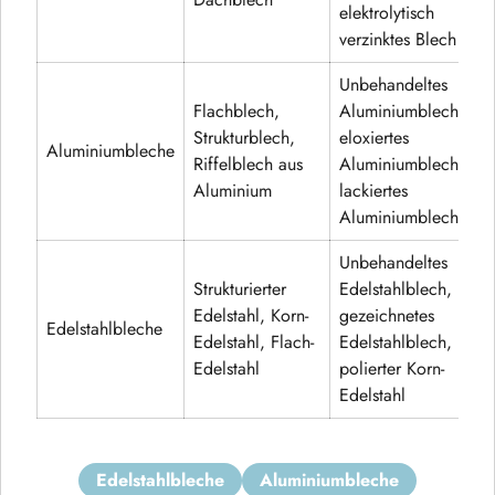
Dachblech
elektrolytisch
verzinktes Blech
Unbehandeltes
Flachblech,
Aluminiumblech,
Strukturblech,
eloxiertes
Aluminiumbleche
Riffelblech aus
Aluminiumblech,
Aluminium
lackiertes
Aluminiumblech
Unbehandeltes
Strukturierter
Edelstahlblech,
Edelstahl, Korn-
gezeichnetes
Edelstahlbleche
Edelstahl, Flach-
Edelstahlblech,
Edelstahl
polierter Korn-
Edelstahl
edelstahlbleche
aluminiumbleche