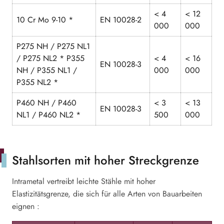
< 4
< 12
10 Cr Mo 9-10 *
EN 10028-2
000
000
P275 NH / P275 NL1
/ P275 NL2 * P355
< 4
< 16
EN 10028-3
NH / P355 NL1 /
000
000
P355 NL2 *
P460 NH / P460
< 3
< 13
EN 10028-3
NL1 / P460 NL2 *
500
000
Stahlsorten mit hoher Streckgrenze
Intrametal vertreibt leichte Stähle mit hoher
Elastizitätsgrenze, die sich für alle Arten von Bauarbeiten
eignen :