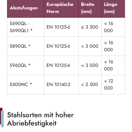
Europäische
Breite
Länge
Abstufungen
Norm
(mm)
(mm)
S690QL -
< 16
EN 10125-6
≤ 3 500
S690QL1 *
000
< 16
S890QL *
EN 10125-6
< 3 000
000
< 16
S960QL *
EN 10125-6
< 3 000
000
< 12
S500MC *
EN 10140-2
< 2 500
000
Stahlsorten mit hoher
Abriebfestigkeit