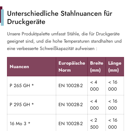
Unterschiedliche Stahlnuancen für
Druckgeräte
Unsere Produktpalette umfasst Stähle, die für Druckgeräte
geeignet sind, und die hohe Temperaturen standhalten und
eine verbesserte Schweißkapazität aufweisen :
Europäische
Breite
Länge
Nuancen
Norm
(mm)
(mm)
< 4
< 16
P 265 GH *
EN 10028-2
000
000
< 4
< 16
P 295 GH *
EN 10028-2
000
000
< 2
< 16
16 Mo 3 *
EN 10028-2
500
000