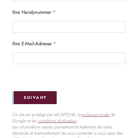
Ihre Handynummer
*
Ihre E-Mail-Adresse
*
SUIVANT
Ce site est protégé par reCAPTCHA, la
politique privée
de
Google et les
conditions d'utilisation
.
Les informations saisies permettront le traitement de votre
demande et éventuellement de vous contacter si vous avez des