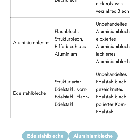
Dachblech
elektrolytisch
verzinktes Blech
Unbehandeltes
Flachblech,
Aluminiumblech,
Strukturblech,
eloxiertes
Aluminiumbleche
Riffelblech aus
Aluminiumblech,
Aluminium
lackiertes
Aluminiumblech
Unbehandeltes
Strukturierter
Edelstahlblech,
Edelstahl, Korn-
gezeichnetes
Edelstahlbleche
Edelstahl, Flach-
Edelstahlblech,
Edelstahl
polierter Korn-
Edelstahl
edelstahlbleche
aluminiumbleche