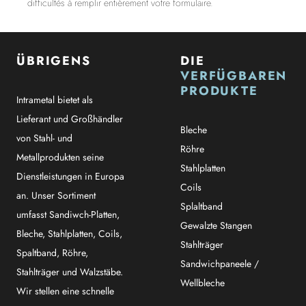
difficultés à remplir entièrement votre formulaire.
ÜBRIGENS
DIE
VERFÜGBAREN
PRODUKTE
Intrametal bietet als
Lieferant und Großhändler
Bleche
von Stahl- und
Röhre
Metallprodukten seine
Stahlplatten
Dienstleistungen in Europa
Coils
an. Unser Sortiment
Splaltband
umfasst Sandiwch-Platten,
Gewalzte Stangen
Bleche, Stahlplatten, Coils,
Stahlträger
Spaltband, Röhre,
Sandwichpaneele /
Stahlträger und Walzstäbe.
Wellbleche
Wir stellen eine schnelle